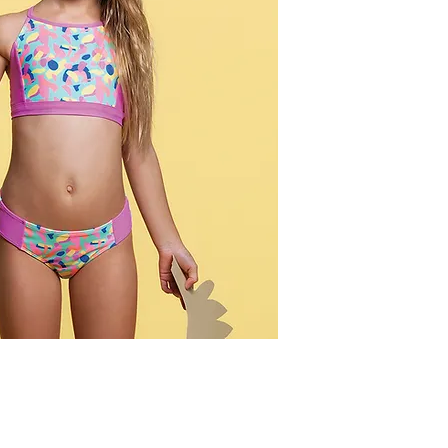
Traje de baño 2 pie
recortes y collareta 
Talles:
2 al 14