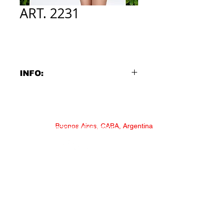
ART. 2231
INFO:
Bikini: top con escote delantero tipo
halter.
Linea Trendy.
Buenos Aires, CABA, Argentina
SERVICIO AL CONSUMIDOR
| TALLES 2 AL 14 |
COLORES:
ARCOIRIS MULTICOLOR
* NECESITAS AYUDA?
GATO SIRENO CORAL
*
CONSULTAS Y RECLAMOS
BATIK HIPPIE
* FORMULARIO MAYORISTA
UNICORNIO GALAXIA
* LISTADO DISTRIBUIDORES
* TRABAJA CON NOSOTROS
* TABLA DE TALLES MEDIAS