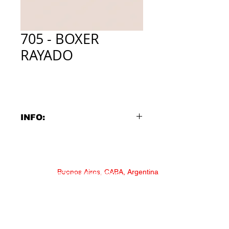
705 - BOXER
RAYADO
INFO:
705 - BOXER RAYADO
Tela con elasticidad y suave para la
piel
Buenos Aires, CABA, Argentina
SERVICIO AL CONSUMIDOR
Talles:
1 | 2 | 3 | 4 | 5 | 6
Colores:
* NECESITAS AYUDA?
Surtido Liso
*
CONSULTAS Y RECLAMOS
Composición: