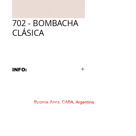
702 - BOMBACHA
CLÁSICA
INFO:
702 - BOMBACHA CLÁSICA
Tela con elasticidad y suave para la
piel
Buenos Aires, CABA, Argentina
SERVICIO AL CONSUMIDOR
Talles:
1 | 2 | 3 | 4 | 5 | 6
Colores:
* NECESITAS AYUDA?
Surtido / Detalles en glitter
*
CONSULTAS Y RECLAMOS
Composición: