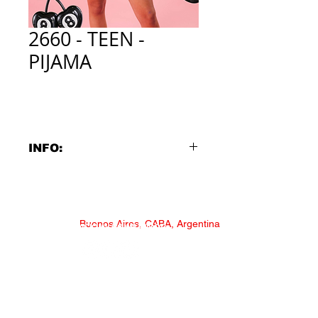
2660 - TEEN -
PIJAMA
INFO:
PIJAMA
Remerón estampa localizada en
frente y espalda con minishort.
Buenos Aires, CABA, Argentina
SERVICIO AL CONSUMIDOR
Tela: Jersey 100% algodón
Talles:
* NECESITAS AYUDA?
16, 18, 20
*
CONSULTAS Y RECLAMOS
* FORMULARIO MAYORISTA