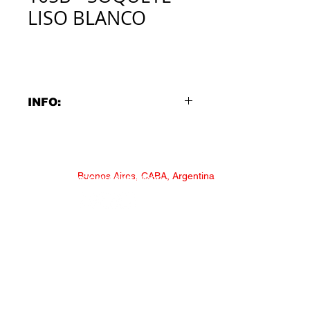
LISO BLANCO
INFO:
SOQUETE LISO BLANCO
Algodón natural hipoalergénico
Puño antideslizante con elastómero
Talón reforzado
Buenos Aires, CABA, Argentina
SERVICIO AL CONSUMIDOR
Arco anatómico
Costuras planas en la puntera
* NECESITAS AYUDA?
Disponibles en:
*
CONSULTAS Y RECLAMOS
Talle 4 (30 al 32)
* FORMULARIO MAYORISTA
Talle 5 (33 al 37)
* LISTADO DISTRIBUIDORES
Composición:
* TRABAJA CON NOSOTROS
81% Algodón / 7% Poliamida / 12%
* TABLA DE TALLES MEDIAS