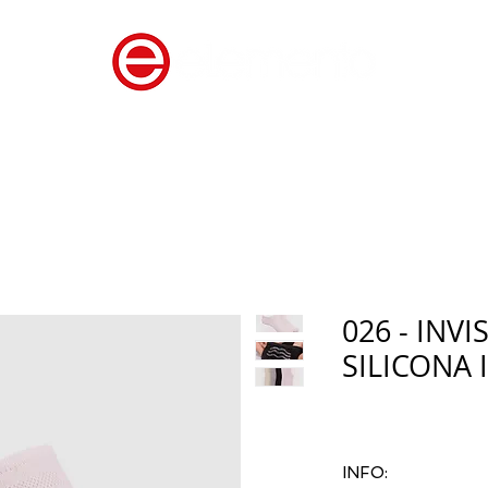
ROPA
CATALOGO
CONTA
026 - INVI
SILICONA 
INFO: