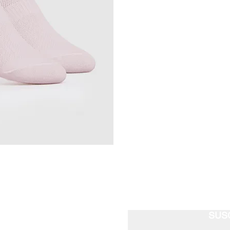
026 - INVISIBLE 
NO SE BAJA. NO S
•
Diseño anatómi
•
Antideslizante int
• Invisible ideal pa
TALLE ÚNICO (36 -
-
75% ALGODÓN / 2
ELASTANO
SUS
MIDOR