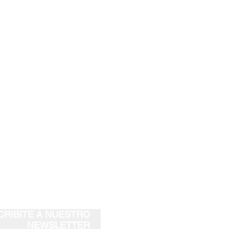
CON SILICONA INTERIOR - MUJER
E CORRE!
co
que abraza el pie sin apretar
erior
que evita que se corra
ra
zapatillas y calzado urbano
 40)
3% POLIAMIDA / 2%
CRIBITE A NUESTRO
NEWSLETTER